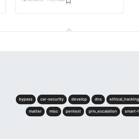
bypass
car-security
develop
dns
ethical_hacking
matter
misc
pentest
priv_escalation
smart-