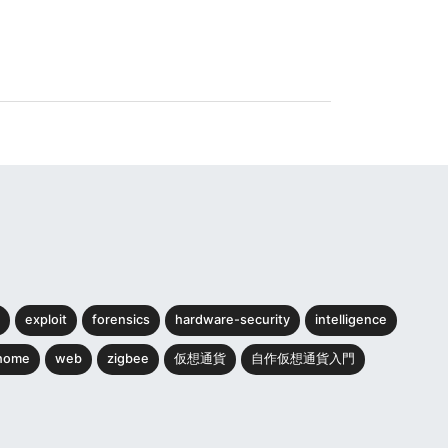
exploit
forensics
hardware-security
intelligence
home
web
zigbee
仮想通貨
自作仮想通貨入門