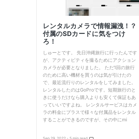
レンタルカメラで情報漏洩！？
付属のSDカードに気をつけ
ろ！
しゅーとです。 先日沖縄旅行に行ったんです
が、アクティビティを撮るためにアクション
カメラが必要となりました。 ただ1回の旅行
のために高い機材を買うのは気が引けたの
で、最近流行りのレンタルをしてみました。
レンタルしたのはGoProです。短期旅行のと
きに使うだけなら購入よりも安くて保証もあ
っていいですよね。 レンタルサービスはカメ
ラの料金にプラスで様々な付属品をレンタル
することができるのですが、その中にmi
Sep 29, 2022 - 5 min read