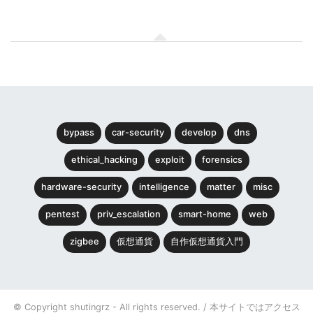
bypass
car-security
develop
dns
ethical_hacking
exploit
forensics
hardware-security
intelligence
matter
misc
pentest
priv_escalation
smart-home
web
zigbee
仮想通貨
自作仮想通貨入門
© Copyright shutingrz - All rights reserved. / 本サイトではアクセス