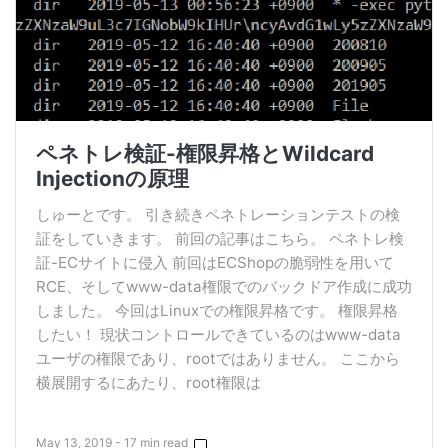
ペネトレ検証-権限昇格とWildcard
Injectionの原理
しゅーとです。 引き続きペネトレーションテストの検
証をしていきます。 前回の記事はこちら。 ペネトレ検
証-ECサイトに侵入 前回はECShopの脆弱性を用いて
RCE、そしてwww-data権限でのバックドア作成に成功
しました。 今回はLinuxでの権限昇格です。 権限昇格
したい！ 現状コントロールできているのはwww-data
ユーザの権限であり、rootではありません。 ここから
横展開するにあたり、root権限は
May 13, 2019 - 17 min read