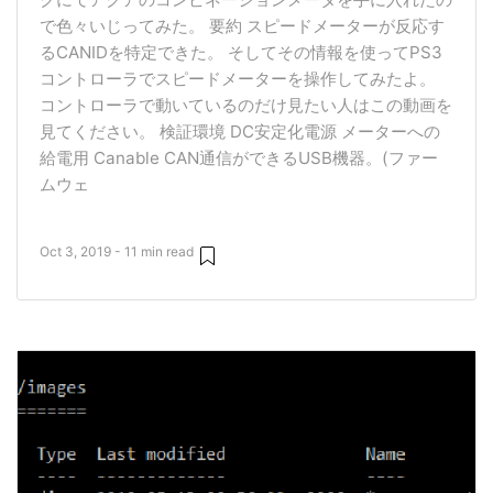
で色々いじってみた。 要約 スピードメーターが反応す
るCANIDを特定できた。 そしてその情報を使ってPS3
コントローラでスピードメーターを操作してみたよ。
コントローラで動いているのだけ見たい人はこの動画を
見てください。 検証環境 DC安定化電源 メーターへの
給電用 Canable CAN通信ができるUSB機器。(ファー
ムウェ
Oct 3, 2019 - 11 min read