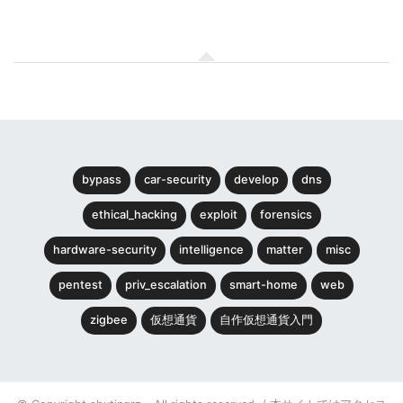
bypass
car-security
develop
dns
ethical_hacking
exploit
forensics
hardware-security
intelligence
matter
misc
pentest
priv_escalation
smart-home
web
zigbee
仮想通貨
自作仮想通貨入門