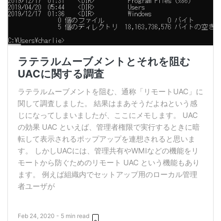
ラテラルムーブメントとそれを阻む
UACに関する調査
ラテラルムーブメントを阻む、通称「リモートUAC」に
関して調査しました。 結果はまあそうだよねという感
じになってしまいましたが、ここにメモします。 UAC
の効果 UAC といえば、管理者権限で実行するときに暗
転して表示されるポップアップを連想されると思いま
す。 しかしUACには、管理共有やWMIなどの機能をリ
モートから防ぐためのリモート UAC という機能もあり
ます。 例えば組織内でセットアップ用のローカル管理
者ユーザが
Feb 24, 2020 - 5 min read