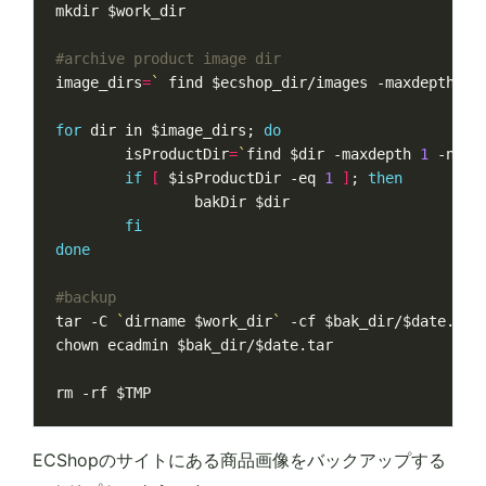
mkdir 
$work_dir
#archive product image dir
image_dirs
=
`
 find 
$ecshop_dir
/images -maxdepth 
1
 
for
 dir in 
$image_dirs
;
do
isProductDir
=
`
find 
$dir
 -maxdepth 
1
 -name
if
[
$isProductDir
 -eq 
1
]
;
then
                bakDir 
$dir
fi
done
#backup
tar -C 
`
dirname 
$work_dir
`
 -cf 
$bak_dir
/
$date
.tar
chown ecadmin 
$bak_dir
/
$date
rm -rf 
$TMP
ECShopのサイトにある商品画像をバックアップする