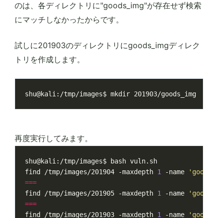
のは、各ディレクトリに"goods_img"が存在せず検索
にマッチしなかったからです。
試しに201903のディレクトリにgoods_imgディレク
トリを作成します。
再度実行してみます。
find /tmp/images/201904 -maxdepth 
1
 -name 
'goods_
===
find /tmp/images/201905 -maxdepth 
1
 -name 
'goods_
===
find /tmp/images/201903 -maxdepth 
1
 -name 
'goods_