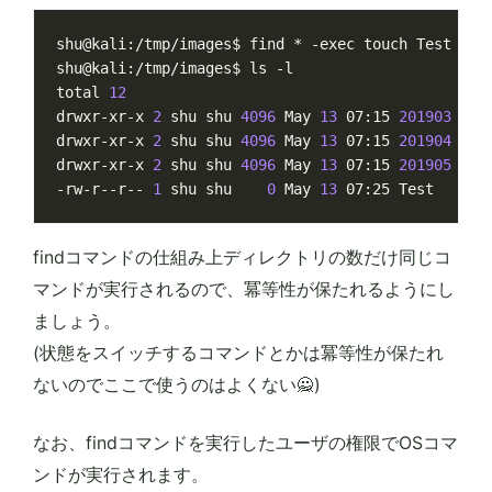
shu@kali:/tmp/images$ find * -exec touch Test 
\;
total 
12
drwxr-xr-x 
2
 shu shu 
4096
 May 
13
 07:15 
201903
drwxr-xr-x 
2
 shu shu 
4096
 May 
13
 07:15 
201904
drwxr-xr-x 
2
 shu shu 
4096
 May 
13
 07:15 
201905
-rw-r--r-- 
1
 shu shu    
0
 May 
13
findコマンドの仕組み上ディレクトリの数だけ同じコ
マンドが実行されるので、冪等性が保たれるようにし
ましょう。
(状態をスイッチするコマンドとかは冪等性が保たれ
ないのでここで使うのはよくない🙅)
なお、findコマンドを実行したユーザの権限でOSコマ
ンドが実行されます。