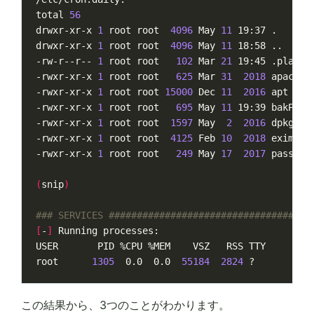
total 
56
drwxr-xr-x 
1
 root root  
4096
 May 
11
drwxr-xr-x 
1
 root root  
4096
 May 
11
-rw-r--r-- 
1
 root root   
102
 Mar 
21
-rwxr-xr-x 
1
 root root   
625
 Mar 
31
2018
-rwxr-xr-x 
1
 root root 
15000
 Dec 
11
2016
-rwxr-xr-x 
1
 root root   
695
 May 
11
-rwxr-xr-x 
1
 root root  
1597
 May  
2
2016
-rwxr-xr-x 
1
 root root  
4125
 Feb 
10
2018
-rwxr-xr-x 
1
 root root   
249
 May 
17
2017
(
snip
)
### SERVICES ####################################
[
-
]
root      
1305
  0.0  0.0  
55184
2824
この結果から、3つのことがわかります。