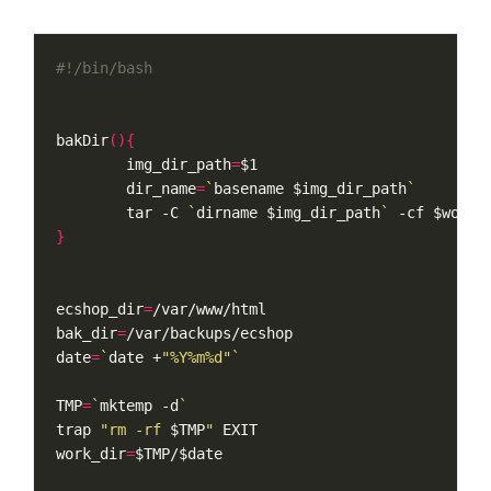
bakDir
(){
img_dir_path
=
$1
dir_name
=
`
basename 
$img_dir_path
`
        tar -C 
`
dirname 
$img_dir_path
`
 -cf 
$work_
}
ecshop_dir
=
bak_dir
=
date
=
`
date +
"%Y%m%d"
`
TMP
=
`
mktemp -d
`
trap
"rm -rf 
$TMP
"
work_dir
=
$TMP
/
$date