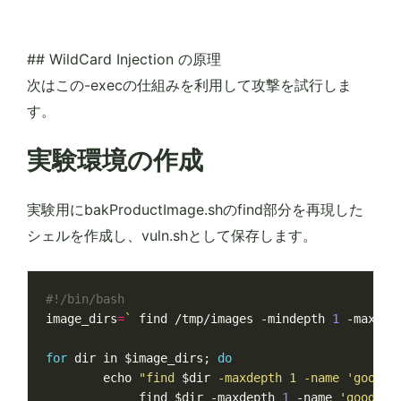
## WildCard Injection の原理
次はこの-execの仕組みを利用して攻撃を試行しま
す。
実験環境の作成
実験用にbakProductImage.shのfind部分を再現した
シェルを作成し、vuln.shとして保存します。
image_dirs
=
`
 find /tmp/images -mindepth 
1
 -maxdep
for
 dir in 
$image_dirs
;
do
echo
"find 
$dir
 -maxdepth 1 -name 'goods_
	     find 
$dir
 -maxdepth 
1
 -name 
'goods_i