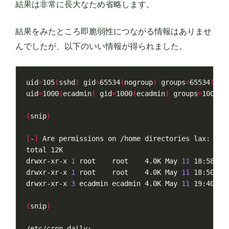
結果は非常に長大なため省略します。
結果をみたところ即脆弱性につながる情報はありませ
んでしたが、以下のいい情報が得られました。
uid
=
105
(
sshd
)
gid
=
65534
(
nogroup
)
groups
=
65534
(
nog
uid
=
1000
(
ecadmin
)
gid
=
1000
(
ecadmin
)
groups
=
1000
(
e
(
snip
)
[
-
]
drwxr-xr-x 
1
 root    root    4.0K May 
11
drwxr-xr-x 
1
 root    root    4.0K May 
11
drwxr-xr-x 
3
 ecadmin ecadmin 4.0K May 
11
(
snip
)