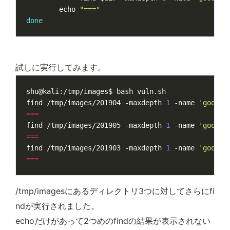
echo
"==="
done
試しに実行してみます。
find /tmp/images/201904 -maxdepth 
1
 -name 
'goods_
===
find /tmp/images/201905 -maxdepth 
1
 -name 
'goods_
===
find /tmp/images/201903 -maxdepth 
1
 -name 
'goods_
===
/tmp/imagesにあるディレクトリ3つに対してさらにfi
ndが実行されました。
echoだけがあって2つめのfindの結果が表示されない