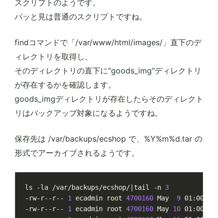
スクリプトのようです。
パッと見は普通のスクリプトですね。
findコマンドで「/var/www/html/images/」直下のデ
ィレクトリを取得し、
そのディレクトリの直下に"goods_img"ディレクトリ
が存在するかを確認します。
goods_imgディレクトリが存在したらそのディレクト
リはバックアップ対象になるようですね。
保存先は /var/backups/ecshop で、%Y%m%d.tar の
形式でアーカイブされるようです。
ls -la /var/backups/ecshop/
|
tail -n 
3
-rw-r--r-- 
1
 ecadmin root 
4700160
 May  
9
-rw-r--r-- 
1
 ecadmin root 
4700160
 May 
10