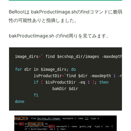
BeRootは bakProductImage.shのfindコマンドに脆弱
性の可能性ありと指摘しました。
bakProductImage.sh のfind周りを見てみます。
image_dirs
=
`
 find 
$ecshop_dir
/images -maxdepth 
1
 
for
 dir in 
$image_dirs
;
do
isProductDir
=
`
find 
$dir
 -maxdepth 
1
 -name
if
[
$isProductDir
 -eq 
1
]
;
then
                bakDir 
$dir
fi
done