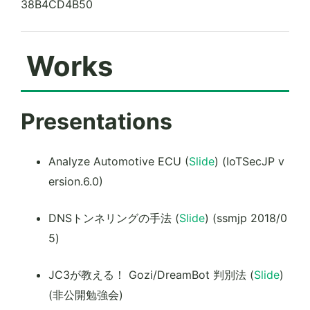
38B4CD4B50
Works
Presentations
Analyze Automotive ECU (
Slide
) (IoTSecJP v
ersion.6.0)
DNSトンネリングの手法 (
Slide
) (ssmjp 2018/0
5)
JC3が教える！ Gozi/DreamBot 判別法 (
Slide
)
(非公開勉強会)