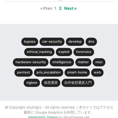
« Prev
1
2
Next »
bypass
car-security
develop
dns
ethical_hacking
exploit
forensics
hardware-security
intelligence
matter
misc
pentest
priv_escalation
smart-home
web
zigbee
仮想通貨
自作仮想通貨入門
© Copyright shutingrz - All rights reserved. / 本サイトではアクセス
解析に Google Analytics を利用しています。
Mediumish Theme
by WowThemes.net