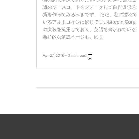
貨のソースコードをフォークして自作仮想通
貨を作ってみるべきです。 ただ、巷に溢れて
いるアルトコインは総じて古いBitcoin Core
の実装を流用しており、英語で書かれている
断片的な解説ページも、同じ
Apr 27, 2019 - 3 min read