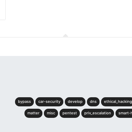
bypass
car-security
develop
dns
ethical_hacking
matter
misc
pentest
priv_escalation
smart-