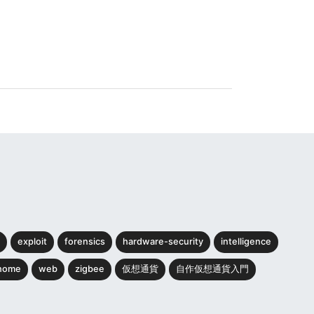
exploit
forensics
hardware-security
intelligence
home
web
zigbee
仮想通貨
自作仮想通貨入門