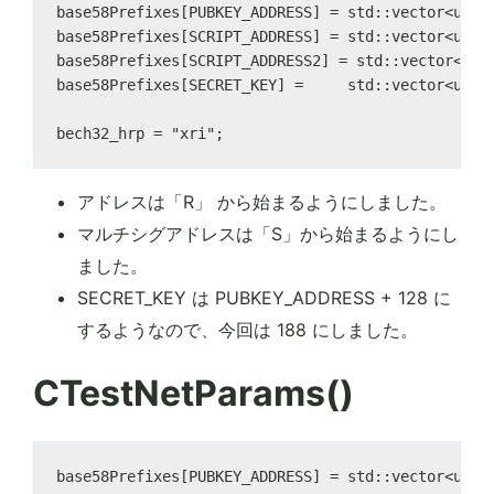
base58Prefixes[PUBKEY_ADDRESS] = std::vector<unsig
base58Prefixes[SCRIPT_ADDRESS] = std::vector<unsig
base58Prefixes[SCRIPT_ADDRESS2] = std::vector<unsi
base58Prefixes[SECRET_KEY] =     std::vector<unsig
アドレスは「R」 から始まるようにしました。
マルチシグアドレスは「S」から始まるようにし
ました。
SECRET_KEY は PUBKEY_ADDRESS + 128 に
するようなので、今回は 188 にしました。
CTestNetParams()
base58Prefixes[PUBKEY_ADDRESS] = std::vector<unsig