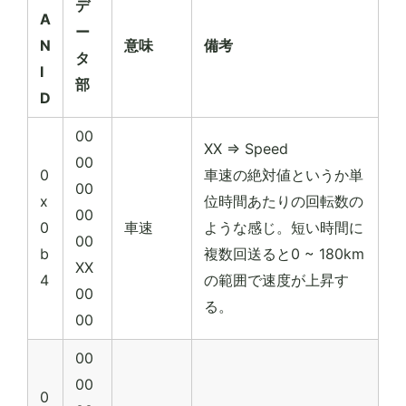
デ
A
ー
N
意味
備考
タ
I
部
D
00
XX => Speed
00
0
車速の絶対値というか単
00
x
位時間あたりの回転数の
00
0
車速
ような感じ。短い時間に
00
b
複数回送ると0 ~ 180km
XX
4
の範囲で速度が上昇す
00
る。
00
00
00
0