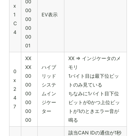
00
x
00
1
EV表示
00
C
00
4
00
01
XX
XX => インジケータのメ
XX
ハイブ
モリ
0
00
リッド
1バイト目は最下位ビッ
x
00
システ
トのみ見ている
2
00
ムイン
ちなみに1バイト目下位
4
00
ジケー
ビットが0かつ上位ビッ
7
00
ター
トが1のときエラー音が
00
鳴る
該当CAN IDの通信が1秒