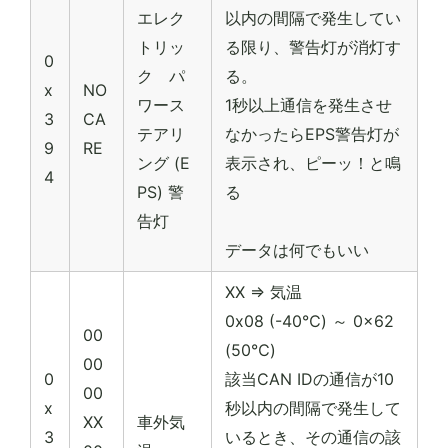
エレク
以内の間隔で発生してい
トリッ
る限り、警告灯が消灯す
0
ク パ
る。
x
NO
ワース
1秒以上通信を発生させ
3
CA
テアリ
なかったらEPS警告灯が
9
RE
ング (E
表示され、ピーッ！と鳴
4
PS) 警
る
告灯
データは何でもいい
XX => 気温
0x08 (-40℃) ～ 0x62
00
(50℃)
00
0
該当CAN IDの通信が10
00
x
秒以内の間隔で発生して
XX
車外気
3
いるとき、その通信の該