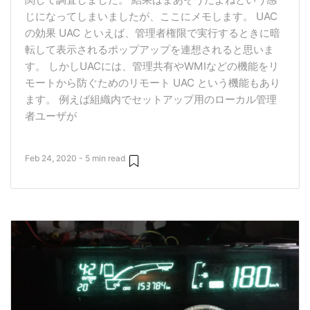
じになってしまいましたが、ここにメモします。 UAC
の効果 UAC といえば、管理者権限で実行するときに暗
転して表示されるポップアップを連想されると思いま
す。 しかしUACには、管理共有やWMIなどの機能をリ
モートから防ぐためのリモート UAC という機能もあり
ます。 例えば組織内でセットアップ用のローカル管理
者ユーザが
Feb 24, 2020 - 5 min read