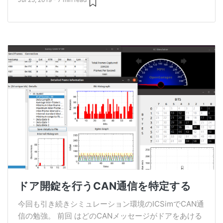
ドア開錠を行うCAN通信を特定する
今回も引き続きシミュレーション環境のICSimでCAN通
信の勉強。 前回 はどのCANメッセージがドアをあける