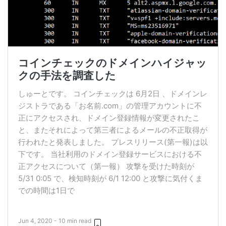
コインチェックのドメインハイジャッ
クの手法を調査した
しゅーとです。 コインチェックは 6月2日 、ドメインレ
ジストラである「お名前.com」の管理アカウントに不
正にアクセスされ、ドメイン登録情報が変更されたこ
と、またそれによって第三者によるメールの不正取得が
行われたと発表しました。 プレスリリース(第一報)は以
下です。 当社利用のドメイン登録サービスにおける不
正アクセスについて（第一報） 攻撃を受けた時刻が
5/31 0:05 で、検知時刻が 6/1 12:00 と攻撃に気付くま
での時間は1日で
Jun 4, 2020 - 10 min read