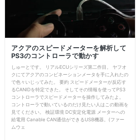
アクアのスピードメーターを解析して
PS3のコントローラで動かす
しゅーとです。 リアルECUシリーズ第二作目。 ヤフオ
クにてアクアのコンビネーションメータを手に入れたの
で色々いじってみた。 要約 スピードメーターが反応す
るCANIDを特定できた。 そしてその情報を使ってPS3
コントローラでスピードメーターを操作してみたよ。
コントローラで動いているのだけ見たい人はこの動画を
見てください。 検証環境 DC安定化電源 メーターへの
給電用 Canable CAN通信ができるUSB機器。(ファー
ムウェ