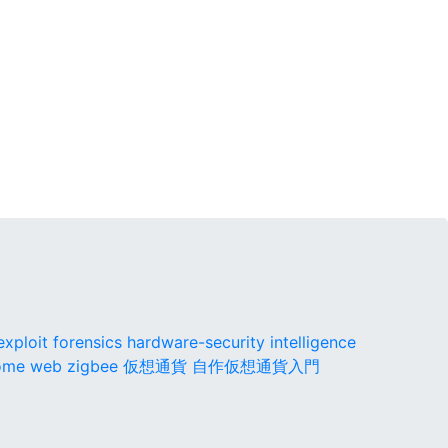
exploit
forensics
hardware-security
intelligence
ome
web
zigbee
仮想通貨
自作仮想通貨入門