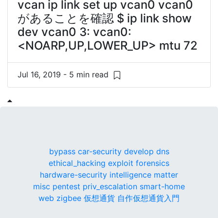
vcan ip link set up vcan0 vcan0
があることを確認 $ ip link show
dev vcan0 3: vcan0:
<NOARP,UP,LOWER_UP> mtu 72
Jul 16, 2019 - 5 min read
bypass
car-security
develop
dns
ethical_hacking
exploit
forensics
hardware-security
intelligence
matter
misc
pentest
priv_escalation
smart-home
web
zigbee
仮想通貨
自作仮想通貨入門