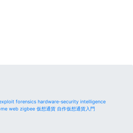
exploit
forensics
hardware-security
intelligence
ome
web
zigbee
仮想通貨
自作仮想通貨入門