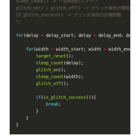
*/
for
(
delay
=
delay_start
;
delay
<
delay_end
;
delay
for
(
width
=
width_start
;
width
<
width_end
;
w
target_reset
();
sleep_count
(
delay
);
glitch_on
();
sleep_count
(
width
);
glitch_off
();
if
(
is_glitch_success
()){
break
;
}
}
}